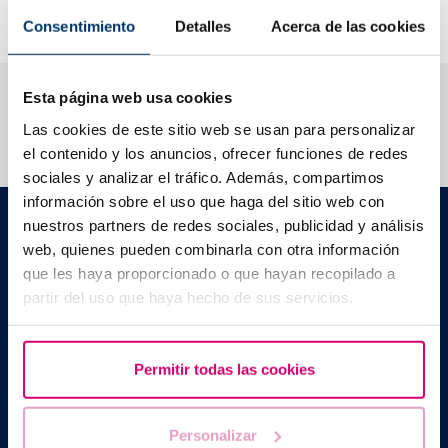
i
migliori standard possibili
sul mercato
.
Consentimiento
Detalles
Acerca de las cookies
Ti aiutiamo a risolvere i tuoi dubbi
Esta página web usa cookies
Las cookies de este sitio web se usan para personalizar
el contenido y los anuncios, ofrecer funciones de redes
sociales y analizar el tráfico. Además, compartimos
información sobre el uso que haga del sitio web con
Barcelona IVF
nuestros partners de redes sociales, publicidad y análisis
Edificio Planetarium
web, quienes pueden combinarla con otra información
C./ Escoles Pies, 103. 08017 - Barcellona (Spagna)
que les haya proporcionado o que hayan recopilado a
|
+34 934 176 916
info@bcnivf.com
partir del uso que haya hecho de sus servicios.
Barcelona IVF è un centro medico autorizzato dalla Generalitat de
Cataluyna ad operare nel campo della riproduzione umana
assistita con il codice identificativo E08050604.
Permitir todas las cookies
Personalizar