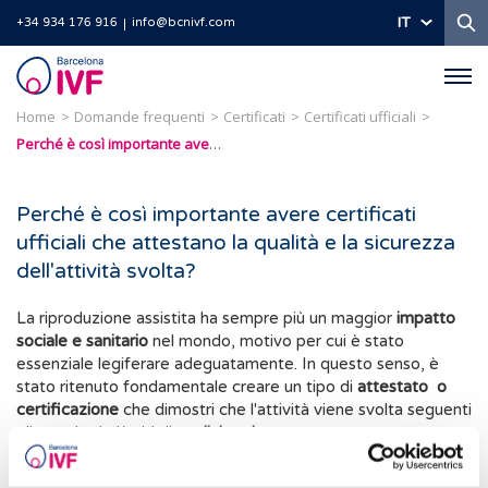
Ri
IT
+34 934 176 916
info@bcnivf.com
Barcelona
IVF
Home
Domande frequenti
Certificati
Certificati ufficiali
Perché è così importante avere certificati ufficiali che attestano la qualità e la sicurezza dell'attività svolta?
Perché è così importante avere certificati
ufficiali che attestano la qualità e la sicurezza
dell'attività svolta?
La riproduzione assistita ha sempre più un maggior
impatto
sociale e sanitario
nel mondo, motivo per cui è stato
essenziale legiferare adeguatamente. In questo senso, è
stato ritenuto fondamentale creare un tipo di
attestato o
certificazione
che dimostri che l'attività viene svolta seguenti
gli standard più alti di
qualità e sicurezza
.
Questi certificati, quindi, dimostrano che si sta lavorando con