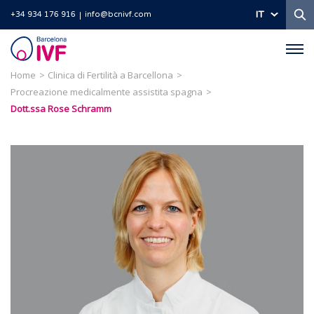
Ri
IT
+34 934 176 916
info@bcnivf.com
Barcelona
IVF
Home
Clinica di Fertilità a Barcellona
Procreazione medicalmente assistita spagna
Dott.ssa Rose Schramm