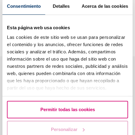
agevolare una gravidanza. Mi riempie di gioia accompagnare
Consentimiento
Detalles
Acerca de las cookies
le coppie nel loro percorso verso la paternità e la maternità e
vedere convergere la speranza e la scienza.
Sono molto orgogliosa di lavorare in una clinica che mi
Esta página web usa cookies
consente di combinare empatia e conoscenza per offrire
Las cookies de este sitio web se usan para personalizar
un’assistenza personalizzata e affidabile.
el contenido y los anuncios, ofrecer funciones de redes
sociales y analizar el tráfico. Además, compartimos
información sobre el uso que haga del sitio web con
nuestros partners de redes sociales, publicidad y análisis
Cosa pensano i pazienti della Dott.ssa Rose
web, quienes pueden combinarla con otra información
Schramm
que les haya proporcionado o que hayan recopilado a
★★★★★
4,5
· 559 recensioni su Google
partir del uso que haya hecho de sus servicios.
★★★★★
★★★★
Permitir todas las cookies
Eravamo impegnati in un percorso di
Raccomand
fecondazione in vitro e, dopo quattro
Schram e 
Personalizar
anni e due tentativi, abbiamo deciso di