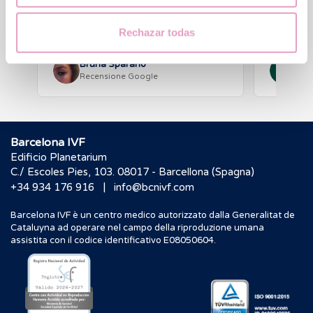
seguire il consiglio del nostro medico e
di rivolgerci a Barcellona. Abbiamo
Leggi la recensione
Tradotto dal
visitato diverse cliniche…
Rechazar todas
Tradotto dall’originale: inglese
Bruna Sparano
C N
Recensione Google
Rec
Barcelona IVF
Edificio Planetarium
C./ Escoles Pies, 103. 08017 - Barcellona (Spagna)
|
+34 934 176 916
info@bcnivf.com
Barcelona IVF è un centro medico autorizzato dalla Generalitat de
Cataluyna ad operare nel campo della riproduzione umana
assistita con il codice identificativo E08050604.