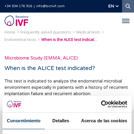
S
EN
+34 934 176 916
info@bcnivf.com
Barcelona
IVF
Home
Frequently asked questions
Medical tests
Endometrial tests
When is the ALICE test indicated?
Microbiome Study (EMMA, ALICE)
When is the ALICE test indicated?
This test is indicated to analyze the endometrial microbial
environment especially in patients with a history of recurrent
implantation failure and recurrent abortion.
We help you answer your questions
Consentimiento
Detalles
Acerca de las cookies