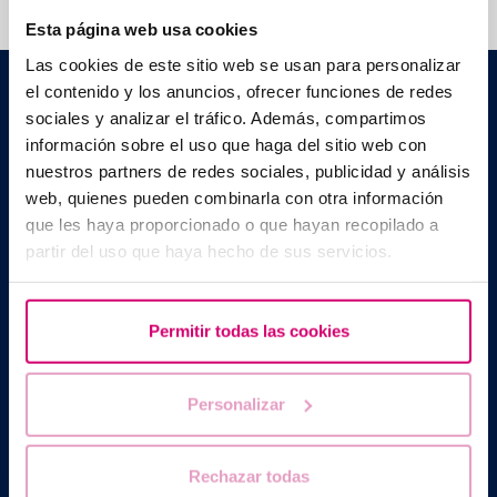
Esta página web usa cookies
Las cookies de este sitio web se usan para personalizar
Barcelona IVF
el contenido y los anuncios, ofrecer funciones de redes
Planetarium Building
sociales y analizar el tráfico. Además, compartimos
Escoles Pies, 103. 08017 Barcelona, Spain
información sobre el uso que haga del sitio web con
|
+34 934 176 916
info@bcnivf.com
nuestros partners de redes sociales, publicidad y análisis
web, quienes pueden combinarla con otra información
Barcelona IVF is a Healthcare Centre approved by the Generalitat
of Catalonia and authorized to operate as a Human Assisted
que les haya proporcionado o que hayan recopilado a
Reproduction Centre with code no. E08050604
partir del uso que haya hecho de sus servicios.
Permitir todas las cookies
Personalizar
Rechazar todas