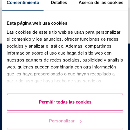
Consentimiento
Detalles
Acerca de las cookies
We help you answer your questions
Esta página web usa cookies
Las cookies de este sitio web se usan para personalizar
el contenido y los anuncios, ofrecer funciones de redes
sociales y analizar el tráfico. Además, compartimos
Barcelona IVF
información sobre el uso que haga del sitio web con
Planetarium Building
nuestros partners de redes sociales, publicidad y análisis
Escoles Pies, 103. 08017 Barcelona, Spain
web, quienes pueden combinarla con otra información
|
+34 934 176 916
info@bcnivf.com
que les haya proporcionado o que hayan recopilado a
partir del uso que haya hecho de sus servicios.
Barcelona IVF is a Healthcare Centre approved by the Generalitat
of Catalonia and authorized to operate as a Human Assisted
Reproduction Centre with code no. E08050604
Permitir todas las cookies
Personalizar