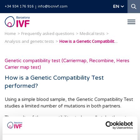
S
EN
+34 934 176 916
info@bcnivf.com
Barcelona
IVF
Home
Frequently asked questions
Medical tests
Analysis and genetic tests
How is a Genetic Compatibility Test performed?
Genetic compatibility test (Carriermap, Recombine, Heres
Carrier map test)
How is a Genetic Compatibility Test
performed?
Using a simple blood sample, the Genetic Compatibility Test
studies a limited number of mutations in both partners.
The results of the compatibility study usually take three to
four weeks and can detect about 300 genetic diseases of
the nearly 7,000 we know.