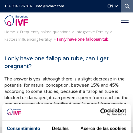
S
EN
+34 934 176 916
info@bcnivf.com
Barcelona
IVF
Home
Frequently asked questions
Integrative Fertility
Factors Influencing Fertility
I only have one fallopian tube, can I get pregnant?
I only have one fallopian tube, can I get
pregnant?
The answer is yes, although there is a slight decrease in the
potential for natural conception, between 15% and 45%
according to some studies, because if a fallopian tube is
blocked or damaged, it can prevent sperm from reaching the
egg or prevent the egg fertilised egg (zygote) from moving
from the ovary to the womb for implantation.
Consentimiento
Detalles
Acerca de las cookies