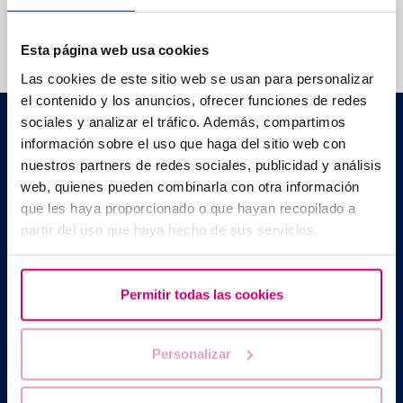
We help you answer your questions
Esta página web usa cookies
Las cookies de este sitio web se usan para personalizar
el contenido y los anuncios, ofrecer funciones de redes
Barcelona IVF
sociales y analizar el tráfico. Además, compartimos
Planetarium Building
información sobre el uso que haga del sitio web con
Escoles Pies, 103. 08017 Barcelona, Spain
nuestros partners de redes sociales, publicidad y análisis
|
+34 934 176 916
info@bcnivf.com
web, quienes pueden combinarla con otra información
que les haya proporcionado o que hayan recopilado a
Barcelona IVF is a Healthcare Centre approved by the Generalitat
partir del uso que haya hecho de sus servicios.
of Catalonia and authorized to operate as a Human Assisted
Reproduction Centre with code no. E08050604
Permitir todas las cookies
Personalizar