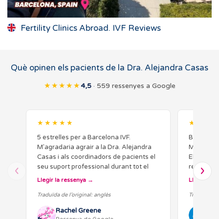
Fertility Clinics Abroad. IVF Reviews
Què opinen els pacients de la Dra. Alejandra Casas
★★★★★
4,5
· 559 ressenyes a Google
★★★★★
★★★★
5 estrelles per a Barcelona IVF.
Benvolgut
M'agradaria agrair a la Dra. Alejandra
Moltes grà
Casas i als coordinadors de pacients el
El meu des
seu suport professional durant tot el
realitat gr
meu procés de FIV. Tota la meva
contacte i
Llegir la ressenya
Llegir la r
experiència amb Barcelona IVF ha…
professio
Traduïda de l’original: anglès
Traduïda de 
Rachel Greene
de 