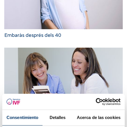
Embaràs després dels 40
Dues mares, un vincle únic: el paper de l'epigenètica
Consentimiento
Detalles
Acerca de las cookies
en el mètode ROPA