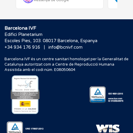
Ressenya de Google
Res
Barcelona IVF
Edifici Planetarium
Escoles Pies, 103. 08017 Barcelona, Espanya
|
+34 934 176 916
info@bcnivf.com
Barcelona IVF és un centre sanitari homologat per la Generalitat de
Catalunya autoritzat com a Centre de Reproducció Humana
Assistida amb el codi núm. E08050604