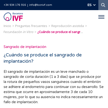
B
ES
+34 934 176 916
info@bcnivf.com
Barcelona
IVF
Inicio
Preguntas frecuentes
Reproducción asistida
Fecundación
in Vitro
¿Cuándo se produce el sangrado de implantación?
Sangrado de implantación
¿Cuándo se produce el sangrado de
implantación?
El sangrado de implantación es un leve manchado o
sangrado de corta duración (1 a 3 días) que se produce por
la rotura de pequeños vasos sanguíneos cuando el embrión
se adhiere al endometrio para continuar con su desarrollo. Se
estima que ocurre en aproximadamente 3 de cada 10
mujeres, por lo que su ausencia no indica necesariamente un
fallo de implantación.