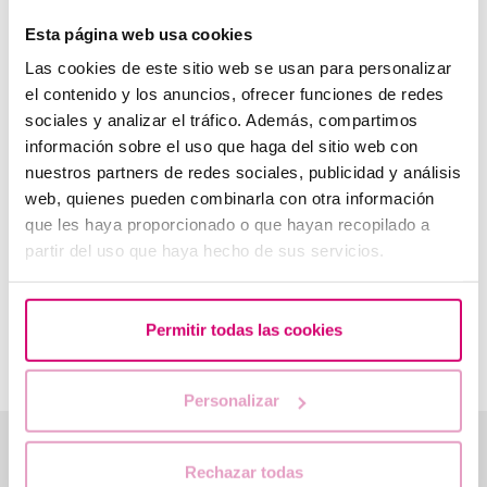
cuello uterino durante el paso del catéter. Dado que
Esta página web usa cookies
este sangrado procede del cérvix y no afecta a la
implantación, no requiere tratamiento.
Las cookies de este sitio web se usan para personalizar
Menstruación
: La principal diferencia es la intensidad
el contenido y los anuncios, ofrecer funciones de redes
del sangrado, ya que el de implantación es mucho más
sociales y analizar el tráfico. Además, compartimos
leve que el menstrual. Además, su duración es menor.
información sobre el uso que haga del sitio web con
Aborto espontáneo
: al igual que la menstruación, el
nuestros partners de redes sociales, publicidad y análisis
sangrado por aborto suele ser más inteso y estar
acompañado de dolor abdominal y otros síntomas que
web, quienes pueden combinarla con otra información
pueden indicar la pérdida gestacional.
que les haya proporcionado o que hayan recopilado a
partir del uso que haya hecho de sus servicios.
El sangrado de implantación es un proceso natural que no
supone ningún riesgo para el desarrollo del embarazo. Sin
embargo, en caso de duda es recomendable consultar con
tu ginecólogo quién podrá valorar la causa del sangrado y
Permitir todas las cookies
actuar en consecuencia.
Personalizar
Te ayudamos a resolver tus dudas
Rechazar todas