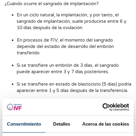
¿Cuándo ocurre el sangrado de implantación?
En un ciclo natural, la implantación, y por tanto, el
sangrado de implantación, suele producirse entre 6 y
10 días después de la ovulación.
En procesos de FIV, el momento del sangrado
depende del estadio de desarrollo del embrión
transferido:
Si se transfiere un embrión de 3 días, el sangrado
puede aparecer entre 3 y 7 días posteriores.
Si se transfiere en estado de blastocisto (5 días) podría
aparecer entre 1 y 5 días después de la transferencia.
¿Cómo se diferencia de otros tipos de sangrados?
Sangrado debido al proceso de transferencia
: es
frecuente que en los primeros días tras la transferencia
Consentimiento
Detalles
Acerca de las cookies
embrionaria las pacientes presenten pérdidas escasas
y oscuras. Estas pueden deberse a la manipulación del