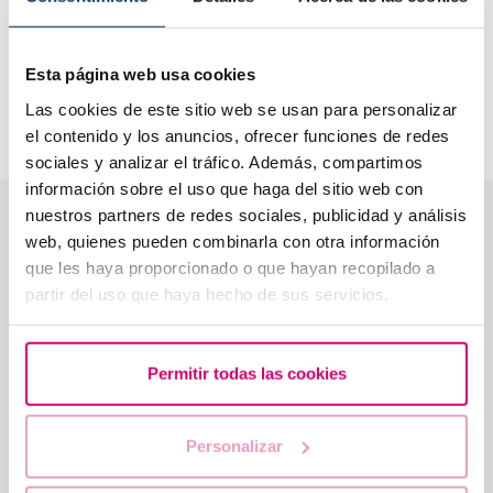
seu trajecte cap a la paternitat i la maternitat i veure com la
ciència i l’esperança es troben.
Estic molt orgullosa de treballar en una clínica que em
Esta página web usa cookies
permet combinar empatia i coneixement per oferir una
Las cookies de este sitio web se usan para personalizar
atenció personalitzada i de confiança.
el contenido y los anuncios, ofrecer funciones de redes
sociales y analizar el tráfico. Además, compartimos
información sobre el uso que haga del sitio web con
nuestros partners de redes sociales, publicidad y análisis
Què opinen els pacients de la Dra. Rose Schramm
web, quienes pueden combinarla con otra información
★★★★★
4,5
· 559 ressenyes a Google
que les haya proporcionado o que hayan recopilado a
partir del uso que haya hecho de sus servicios.
★★★★★
★★★★
Permitir todas las cookies
Estàvem en el camí de la FIV, quatre
Recomanem
anys i dos intents després, vam decidir
equip! Gr
seguir la recomanació del nostre metge
i buscar tractament a Barcelona. Vam
Personalizar
visitar diverses clíniques, però vam triar
Llegir la ressenya
Traduïda de 
Barcelona IVF després…