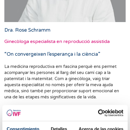
Dra. Rose Schramm
Ginecòloga especialista en reproducció assistida
“On convergeixen l’esperança i la ciència”
La medicina reproductiva em fascina perquè ens permet
acompanyar les persones al llarg del seu camí cap a la
paternitat i la maternitat. Com a ginecòloga, vaig triar
aquesta especialitat no només per oferir la meva ajuda
mèdica, sinó també per proporcionar suport emocional en
una de les etapes més significatives de la vida.
En la meva professió, és essencial atendre les necessitats
individuals de cada parella i, amb el suport de la tecnologia
més avançada, oferir-los les millors opcions per afavorir
l’embaràs. M’omple d’alegria acompanyar les parelles en el
Consentimiento
Detalles
Acerca de las cookies