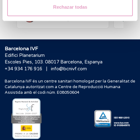
Traduïda de l’original: anglès
Rechazar todas
Bruna Sparano
C N
Ressenya de Google
Res
Barcelona IVF
Edifici Planetarium
Escoles Pies, 103. 08017 Barcelona, Espanya
|
+34 934 176 916
info@bcnivf.com
Barcelona IVF és un centre sanitari homologat per la Generalitat de
Catalunya autoritzat com a Centre de Reproducció Humana
Assistida amb el codi núm. E08050604