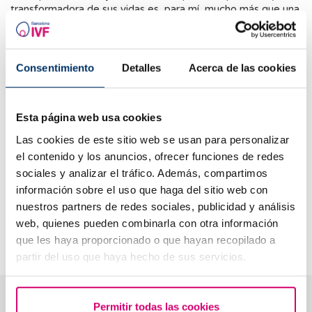
transformadora de sus vidas es, para mí, mucho más que una
profesión. Cada paciente vive una historia única y merece
sentirse escuchada, comprendida y acompañada con
cercanía y empatía durante todo el proceso.
Consentimiento
Detalles
Acerca de las cookies
La curiosidad, la perseverancia, la pasión y la empatía han
sido los pilares de mi crecimiento profesional. La medicina
reproductiva requiere no solo excelencia científica, sino
Esta página web usa cookies
también una atención humana capaz de comprender la
dimensión emocional que acompaña cada tratamiento.
Las cookies de este sitio web se usan para personalizar
el contenido y los anuncios, ofrecer funciones de redes
Formar parte de IVF Barcelona me permite unir ambos
sociales y analizar el tráfico. Además, compartimos
aspectos: ofrecer una atención médica de alto nivel en un
información sobre el uso que haga del sitio web con
entorno cercano, personalizado y humano. Creo
nuestros partners de redes sociales, publicidad y análisis
profundamente en una medicina donde la ciencia y las
emociones caminan juntas, y ese es el compromiso que
web, quienes pueden combinarla con otra información
intento transmitir cada día a mis pacientes.
que les haya proporcionado o que hayan recopilado a
partir del uso que haya hecho de sus servicios.
Opiniones reales de nuestros pacientes
Permitir todas las cookies