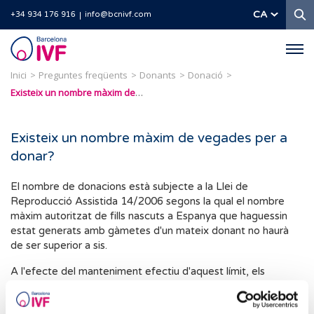
C
CA
+34 934 176 916
info@bcnivf.com
Barcelona
IVF
Inici
Preguntes freqüents
Donants
Donació
Existeix un nombre màxim de vegades per a donar?
Existeix un nombre màxim de vegades per a
donar?
El nombre de donacions està subjecte a la Llei de
Reproducció Assistida 14/2006 segons la qual el nombre
màxim autoritzat de fills nascuts a Espanya que haguessin
estat generats amb gàmetes d'un mateix donant no haurà
de ser superior a sis.
A l'efecte del manteniment efectiu d'aquest límit, els
donants hauran de declarar en cada donació si han realitzat
altres prèvies, així com les condicions d'aquestes, i indicar el