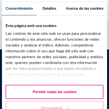
moment i el centre en el que s'haguessin realitzat aquestes
donacions.
Consentimiento
Detalles
Acerca de las cookies
Esta página web usa cookies
T’ajudem a resoldre els teus dubtes
Las cookies de este sitio web se usan para personalizar
el contenido y los anuncios, ofrecer funciones de redes
sociales y analizar el tráfico. Además, compartimos
información sobre el uso que haga del sitio web con
Barcelona IVF
nuestros partners de redes sociales, publicidad y análisis
Edifici Planetarium
web, quienes pueden combinarla con otra información
Escoles Pies, 103. 08017 Barcelona, Espanya
que les haya proporcionado o que hayan recopilado a
|
+34 934 176 916
info@bcnivf.com
partir del uso que haya hecho de sus servicios.
Barcelona IVF és un centre sanitari homologat per la Generalitat de
Catalunya autoritzat com a Centre de Reproducció Humana
Assistida amb el codi núm. E08050604
Permitir todas las cookies
Personalizar