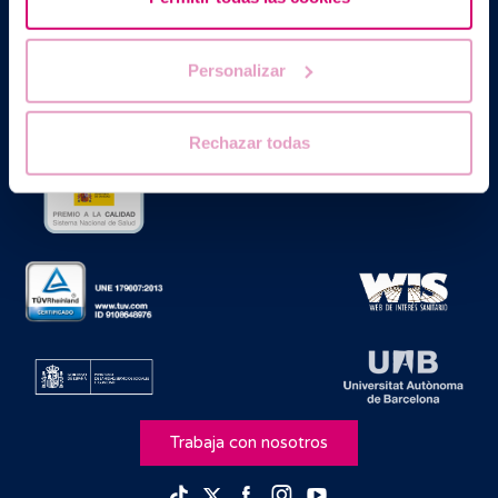
Barcelona IVF es un Centro Sanitario homologado por la
Generalitat de Catalunya autorizado como Centro de
Reproducción Humana Asistida con el código nº E08050604
Personalizar
Rechazar todas
Trabaja con nosotros
Facebook
Instagram
Youtube
TikTok
Twitter