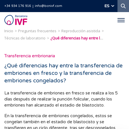
B
ES
+34 934 176 916
info@bcnivf.com
Barcelona
IVF
Inicio
Preguntas frecuentes
Reproducción asistida
Técnicas de laboratorio
¿Qué diferencias hay entre la transferencia de embriones en fresco y la transferencia de embriones congelados?
Transferencia embrionaria
¿Qué diferencias hay entre la transferencia de
embriones en fresco y la transferencia de
embriones congelados?
La transferencia de embriones en fresco se realiza a los 5
días después de realizar la punción folicular, cuando los
embriones han alcanzado el estadio de blastocisto.
En la transferencia de embriones congelados, estos se
congelan también en el estadio de blastocisto y se
transfieren en un ciclo diferente, tras ser descongelados