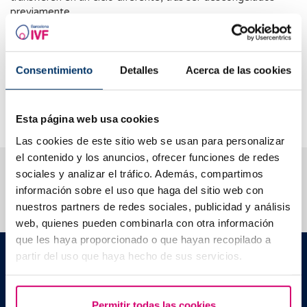
previamente.
En la práctica habitual preferimos transferir los embriones
frescos ya que las tasas de éxito son ligeramente superiores
pero en ocasiones, es necesario congelarlos para
Consentimiento
Detalles
Acerca de las cookies
transferirlos en un ciclo posterior, sin que esto afecte
considerablemente a las posibilidades de embarazo de los
pacientes.
Esta página web usa cookies
Las cookies de este sitio web se usan para personalizar
el contenido y los anuncios, ofrecer funciones de redes
Te ayudamos a resolver tus dudas
sociales y analizar el tráfico. Además, compartimos
información sobre el uso que haga del sitio web con
nuestros partners de redes sociales, publicidad y análisis
web, quienes pueden combinarla con otra información
que les haya proporcionado o que hayan recopilado a
Barcelona IVF
partir del uso que haya hecho de sus servicios.
Edificio Planetarium
Escoles Pies, 103. 08017 Barcelona, España
|
+34 934 176 916
info@bcnivf.com
Permitir todas las cookies