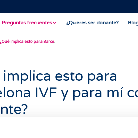
Preguntas frecuentes
¿Quieres ser donante?
Blo
¿Qué implica esto para Barcelona IVF y para mí como paciente?
implica esto para
lona IVF y para mí 
nte?
tos certificados avala a Barcelona IVF como una
organizació