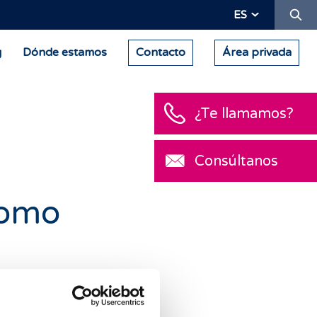
Bu
ES
g
Dónde estamos
Contacto
Área privada
¿Te llamamos?
Consúltanos
como
n líder del