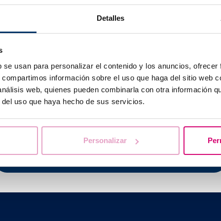
ara proporcionarte el servicio que necesites de una manera r
 inigualable.
Detalles
VF queremos demostrar nuestro compromiso con la satisfac
como la
mejora continua.
Estamos convencid@s de que un b
s
esional son
garantía de éxito
.
b se usan para personalizar el contenido y los anuncios, ofrecer
s, compartimos información sobre el uso que haga del sitio web 
 análisis web, quienes pueden combinarla con otra información q
r del uso que haya hecho de sus servicios.
Te ayudamos a resolver tus dudas
Personalizar
Per