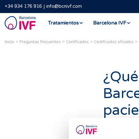
+34 934 176 916
info@bcnivf.com
Barcelona
Tratamientos
Barcelona IVF
IVF
Inicio
Preguntas frecuentes
Certificados
Certificados oficiales
¿Qué 
Barce
pacie
Disponer de es