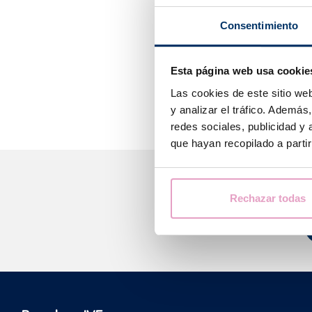
sector
, lista p
con una
calidad
Consentimiento
En Barcelona I
pacientes, así 
Esta página web usa cookie
humano y prof
Las cookies de este sitio we
y analizar el tráfico. Ademá
redes sociales, publicidad y
que hayan recopilado a parti
Rechazar todas