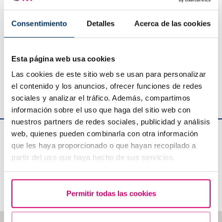
política de privacidad
Consentimiento
Detalles
Acerca de las cookies
DECLARACIÓN DE PROTECCIÓN DE DATOS Responsable: BARCELONA IVF, S.L.P. Finalidad:
Esta página web usa cookies
Atender a su solicitud de información y/o consulta profesional. Ponernos en contacto con
usted a fin de remitirle información de nuestros servicios. Informar por medios electrónicos,
sobre los servicios profesionales. Canalizar los envíos de información comercial y/o
Las cookies de este sitio web se usan para personalizar
promocional, así como circulares informativas. Legitimación: Consentimiento del interesado.
Destinatarios: No se cederán datos a terceros, salvo obligación legal. Derechos: Acceso,
el contenido y los anuncios, ofrecer funciones de redes
rectificación, limitación, supresión, portabilidad y oposición, así como otros derechos.
Procedencia: Propio interesado.
sociales y analizar el tráfico. Además, compartimos
información sobre el uso que haga del sitio web con
nuestros partners de redes sociales, publicidad y análisis
web, quienes pueden combinarla con otra información
Edificio Planetarium
que les haya proporcionado o que hayan recopilado a
partir del uso que haya hecho de sus servicios.
Escoles Pies 103,
Barcelona 08017 (España)
Tel:
+34 934 176 916
Permitir todas las cookies
info@bcnivf.com