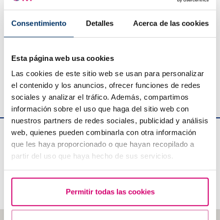
política de privacidad
Consentimiento
Detalles
Acerca de las cookies
DECLARACIÓN DE PROTECCIÓN DE DATOS Responsable: BARCELONA IVF, S.L.P. Finalidad:
Esta página web usa cookies
Atender a su solicitud de información y/o consulta profesional. Ponernos en contacto con
usted a fin de remitirle información de nuestros servicios. Informar por medios electrónicos,
sobre los servicios profesionales. Canalizar los envíos de información comercial y/o
Las cookies de este sitio web se usan para personalizar
promocional, así como circulares informativas. Legitimación: Consentimiento del interesado.
Destinatarios: No se cederán datos a terceros, salvo obligación legal. Derechos: Acceso,
el contenido y los anuncios, ofrecer funciones de redes
rectificación, limitación, supresión, portabilidad y oposición, así como otros derechos.
Procedencia: Propio interesado.
sociales y analizar el tráfico. Además, compartimos
información sobre el uso que haga del sitio web con
nuestros partners de redes sociales, publicidad y análisis
web, quienes pueden combinarla con otra información
Edificio Planetarium
que les haya proporcionado o que hayan recopilado a
partir del uso que haya hecho de sus servicios.
Escoles Pies 103,
Barcelona 08017 (España)
Tel:
+34 934 176 916
Permitir todas las cookies
info@bcnivf.com