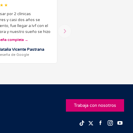
★★
sar por 2 clínicas
res y casi dos años se
ento, fue llegar a Ivf con el
ra y nuestro sueño se hizo
d. Siempre muy atento con
seña completa
s y sobretodo muy claro
realidad. Fuimos…
atalia Vicente Pastrana
eseña de Google
Trabaja con nosotros
Facebook
Insta
Yo
TikTok
Twitter