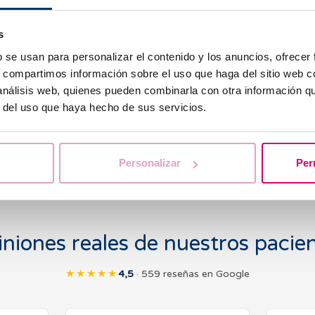
Comparto con Barcelona
reproducción asistida, b
s
personalizado y cercano.
campo es muy prometedo
b se usan para personalizar el contenido y los anuncios, ofrecer
actuales de la medicina,
s, compartimos información sobre el uso que haga del sitio web 
excelencia está en unir
 análisis web, quienes pueden combinarla con otra información q
humano hasta que cada 
r del uso que haya hecho de sus servicios.
familia que tanto ha anh
Personalizar
Per
niones reales de nuestros pacie
★★★★★
4,5
· 559 reseñas en Google