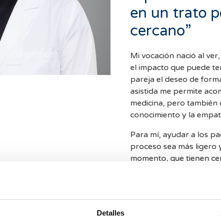
en un trato p
cercano”
Mi vocación nació al ver,
el impacto que puede te
pareja el deseo de forma
asistida me permite aco
medicina, pero también d
conocimiento y la empat
Para mí, ayudar a los pac
proceso sea más ligero 
momento, que tienen ce
situación. Entiendo el éx
persona que atiendo: que
confianza, esperanza y 
acompañada.
Detalles