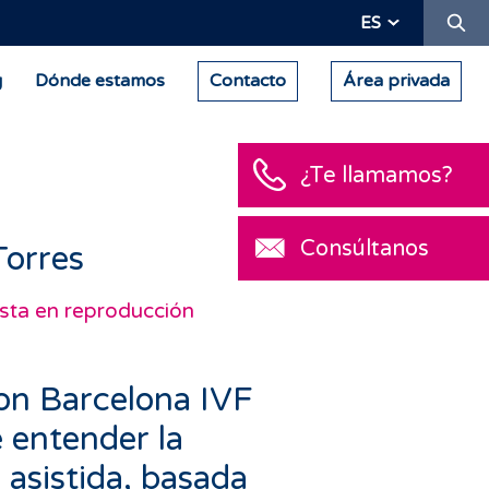
Bu
ES
g
Dónde estamos
Contacto
Área privada
¿Te llamamos?
Consúltanos
Torres
ista en reproducción
on Barcelona IVF
 entender la
 asistida, basada