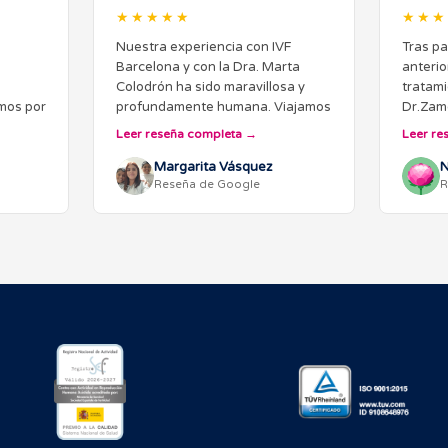
★★★★★
★★★
Nuestra experiencia con IVF
Tras pa
Barcelona y con la Dra. Marta
anterio
Colodrón ha sido maravillosa y
tratami
imos por
profundamente humana. Viajamos
Dr.Zamo
 muy
desde Guatemala, y puedo decir
realida
Leer reseña completa
Leer re
miento
con total certeza que valió
nosotro
sí
completamente la pena cada una
Margarita Vásquez
con la 
N
Reseña de Google
R
de las…