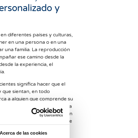
ersonalizado y
 en diferentes países y culturas,
ner en una persona o en una
r una familia. La reproducción
mpañar ese camino desde la
esde la experiencia, el
ía.
ientes significa hacer que el
y que sientan, en todo
rca a alguien que comprende su
ito como la satisfacción de cada
 pueda vivir el tratamiento con
la sensación de estar realmente
Acerca de las cookies