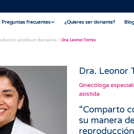
Preguntas frecuentes
¿Quieres ser donante?
Blo
roducción asistida en Barcelona
Dra. Leonor Torres
Dra. Leonor 
Ginecóloga especial
asistida
“Comparto c
su manera de
reproducción