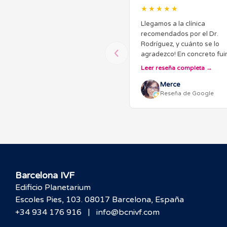
★★★★★
Llegamos a la clínica
recomendados por el Dr.
Rodríguez, y cuánto se lo
agradezco! En concreto fu
la Dra. Serra que nos trató
Leer reseña completa
bien, nos explicó que trata
era mejor para nosotros y a
Merce
Reseña de Google
hicimos una fiv…
Barcelona IVF
Edificio Planetarium
Escoles Pies, 103. 08017 Barcelona, España
|
+34 934 176 916
info@bcnivf.com