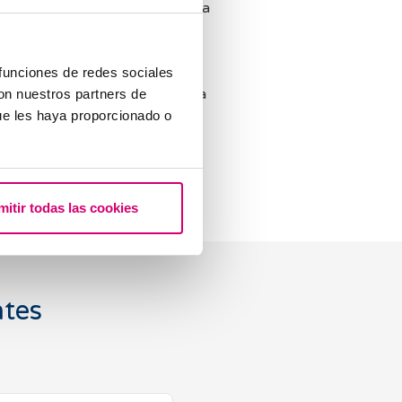
 IVF su manera de entender la
asada en un trato
 Creo que el futuro de este
r gracias a los avances
 funciones de redes sociales
 pero también que la verdadera
con nuestros partners de
 innovación y acompañamiento
ue les haya proporcionado o
paciente pueda acercarse a la
elado.
mitir todas las cookies
ntes