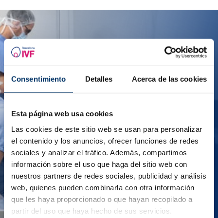
Entra a far parte del nostro team!
Consentimiento
Detalles
Acerca de las cookies
Ci distinguiamo per il rapporto personalizzato e
stretto con le nostre pazienti, per la professionalità
dei nostri trattamenti e per il nostro impegno verso
Esta página web usa cookies
l’eccellenza.
Las cookies de este sitio web se usan para personalizar
Inviaci il tuo CV se vuoi formarti con noi e aiutare
el contenido y los anuncios, ofrecer funciones de redes
tante donne a realizzare i loro sogni.
sociales y analizar el tráfico. Además, compartimos
información sobre el uso que haga del sitio web con
INVIA IL TUO CURRICULUM
nuestros partners de redes sociales, publicidad y análisis
web, quienes pueden combinarla con otra información
que les haya proporcionado o que hayan recopilado a
partir del uso que haya hecho de sus servicios.