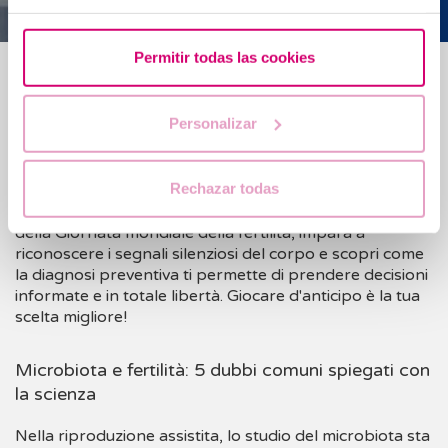
Permitir todas las cookies
Blog
Fertilità in positivo: segnali per capire se tutto va
Personalizar
bene (e quando è opportuno intervenire)
Rechazar todas
Prendersi cura della salute riproduttiva va ben oltre il
desiderio di una gravidanza immediata. In occasione
della Giornata mondiale della fertilità, impara a
riconoscere i segnali silenziosi del corpo e scopri come
la diagnosi preventiva ti permette di prendere decisioni
informate e in totale libertà. Giocare d'anticipo è la tua
scelta migliore!
Microbiota e fertilità: 5 dubbi comuni spiegati con
la scienza
Nella riproduzione assistita, lo studio del microbiota sta