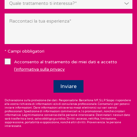
Quale trattamento ti interessa?*
* Campi obbligatori
Acconsento al trattamento dei miei dati e accetto
l’informativa sulla privacy
Dichiarazione sulla protezione dei dati. Responsabile: Barcellona IVF, S.L.P. Scopo: rispondere
alla vostra richiesta di informazioni e/o di consulenza professionale. Contattarvi per potervi
inviare informazioni. Dare informazioni attraverso mezzi elettronici sui vari servizi
professionali. Spedizione di informazioni commerciali e / o promozionali, nonché circolari
informative. Legittimazione: consenso delle persone interessate. Destinatari: nessun dato
sarà trasferito a terzi, salvo obbligo giuridico. Diritti: accesso, rettifica, limitazione,
soppressione, portabilità e opposizione, nonché altri diritti. Proveniencia: le persone
interessate.