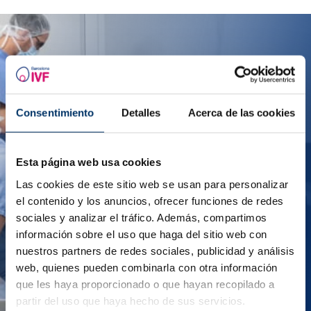
Entra a far parte del nostro team!
Consentimiento
Detalles
Acerca de las cookies
Ci distinguiamo per il rapporto personalizzato e
stretto con le nostre pazienti, per la professionalità
dei nostri trattamenti e per il nostro impegno verso
Esta página web usa cookies
l’eccellenza.
Las cookies de este sitio web se usan para personalizar
Inviaci il tuo CV se vuoi formarti con noi e aiutare
el contenido y los anuncios, ofrecer funciones de redes
tante donne a realizzare i loro sogni.
sociales y analizar el tráfico. Además, compartimos
información sobre el uso que haga del sitio web con
INVIA IL TUO CURRICULUM
nuestros partners de redes sociales, publicidad y análisis
web, quienes pueden combinarla con otra información
que les haya proporcionado o que hayan recopilado a
partir del uso que haya hecho de sus servicios.