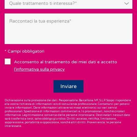
Quale trattamento ti interessa?*
* Campi obbligatori
Acconsento al trattamento dei miei dati e accetto
l’informativa sulla privacy
Dichiarazione sulla protezione dei dati. Responsabile: Barcellona IVF, S.L.P. Scopo: rispondere
alla vostra richiesta di informazioni e/o di consulenza professionale. Contattarvi per potervi
inviare informazioni. Dare informazioni attraverso mezzi elettronici sui vari servizi
professionali. Spedizione di informazioni commerciali e / o promozionali, nonché circolari
informative. Legittimazione: consenso delle persone interessate. Destinatari: nessun dato
sarà trasferito a terzi, salvo obbligo giuridico. Diritti: accesso, rettifica, limitazione,
soppressione, portabilità e opposizione, nonché altri diritti. Proveniencia: le persone
interessate.