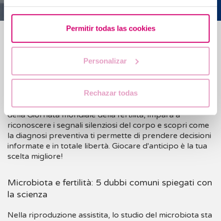
Permitir todas las cookies
Blog
Fertilità in positivo: segnali per capire se tutto va
Personalizar
bene (e quando è opportuno intervenire)
Rechazar todas
Prendersi cura della salute riproduttiva va ben oltre il
desiderio di una gravidanza immediata. In occasione
della Giornata mondiale della fertilità, impara a
riconoscere i segnali silenziosi del corpo e scopri come
la diagnosi preventiva ti permette di prendere decisioni
informate e in totale libertà. Giocare d'anticipo è la tua
scelta migliore!
Microbiota e fertilità: 5 dubbi comuni spiegati con
la scienza
Nella riproduzione assistita, lo studio del microbiota sta