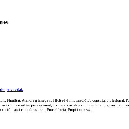
tres
 de privacitat.
t: Atendre a la seva sol·licitud d’informació i/o consulta profesional. Posar-
ormació comercial i/o promocional, així com circulars informatives. Legitimació: Cons
oposición, així com altres drets. Procedència: Propi interessat.