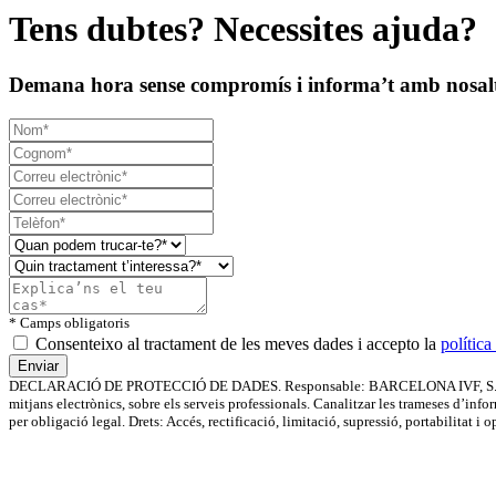
Tens dubtes? Necessites ajuda?
Demana hora sense compromís i informa’t amb nosal
* Camps obligatoris
Consenteixo al tractament de les meves dades i accepto la
política
DECLARACIÓ DE PROTECCIÓ DE DADES. Responsable: BARCELONA IVF, S.L.P. Finalita
mitjans electrònics, sobre els serveis professionals. Canalitzar les trameses d’inf
per obligació legal. Drets: Accés, rectificació, limitació, supressió, portabilitat i 